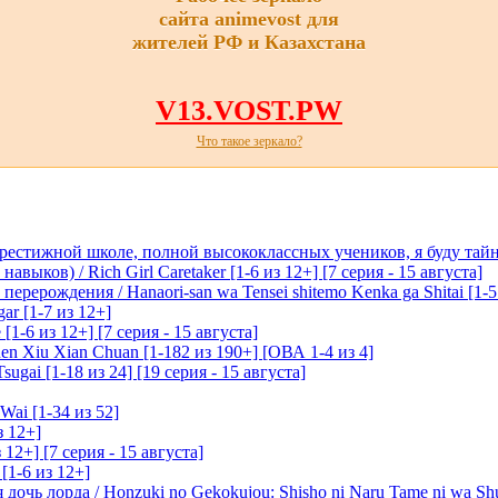
сайта animevost для
жителей РФ и Казахстана
V13.VOST.PW
Что такое зеркало?
престижной школе, полной высококлассных учеников, я буду тайн
ыков) / Rich Girl Caretaker [1-6 из 12+] [7 серия - 15 августа]
перерождения / Hanaori-san wa Tensei shitemo Kenka ga Shitai [1-5
ar [1-7 из 12+]
1-6 из 12+] [7 серия - 15 августа]
n Xiu Xian Chuan [1-182 из 190+] [ОВА 1-4 из 4]
ugai [1-18 из 24] [19 серия - 15 августа]
Wai [1-34 из 52]
з 12+]
 12+] [7 серия - 15 августа]
[1-6 из 12+]
очь лорда / Honzuki no Gekokujou: Shisho ni Naru Tame ni wa Sh