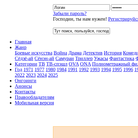
Забыли пароль?
Господин, ты нам нужен!
Регистрируйс
Главная
Жанр
Боевые искусства
Война
Драма
Детектив
История
Комед
Сёдзё-ай
Сёнэн-ай
Самураи
Триллер
Ужасы
Фантастика
Категории
ТВ
ТВ-спэшл
OVA
ONA
Полнометражный фи
Год
1971
1977
1980
1984
1991
1992
1993
1994
1995
1996
1
2022
2023
2024
2025
Онгоинги
Анонсы
Контакты
Правообладателям
Мобильная версия