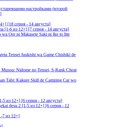
 устаревшими настройками (второй
]
4+] [18 серия - 14 августа]
[1-6 из 12+] [7 серия - 14 августа]
 Ore ni Makasete Saki ni Ike to Itte
a Tensei Juukishi wa Game Chishiki de
Musou: Nidome no Tensei, S-Rank Cheat
an Tabi: Kakure Skill de Camping Car wo
5 из 12+] [6 серия - 12 августа]
ai desu 2 [1-5 из 12+] [6 серия - 12
1-7 из 12+]
а]