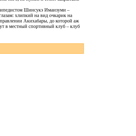
осипедистом Шинсукэ Имаизуми –
лазам: хлипкий на вид очкарик на
направлении Акихабары, до которой аж
овут в местный спортивный клуб – клуб