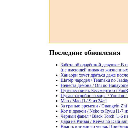
Последние обновления
Забота об одарённой девушке: В 
(не имеющей никаких жизненных нав
Ханаори хочет драться даже после 
Шатёр чародея / Tenmaku no Jaadug
Невеста демона / Oni no Hanayome [
Путешествие к Бессмертию / FanRe
Цугаи загробного мира / Yomi no Ts
Мао / Mao [1-19 из 24+]
За гранью времени / Guangyin Zhi 
Кот и дракон / Neko to Ryuu [1-7 и
Чёрный факел / Black Torch [1-6 из
Дара из Рэйвы / Reiwa no Dara-san 
Власть книжного червя: Приёмная д