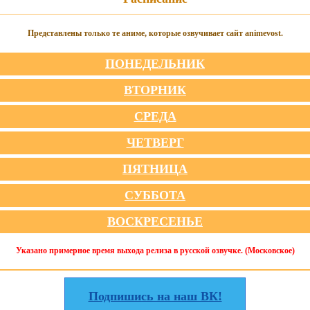
Представлены только те аниме, которые озвучивает сайт animevost.
ПОНЕДЕЛЬНИК
ВТОРНИК
СРЕДА
ЧЕТВЕРГ
ПЯТНИЦА
СУББОТА
ВОСКРЕСЕНЬЕ
Указано примерное время выхода релиза в русской озвучке. (Московское)
Подпишись на наш ВК!