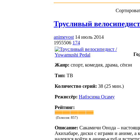
Сортироват
Трусливый велосипедист /
animevost
14 июль 2014
1955506
174
Го
Жанр:
спорт, комедия, драма, сёнэн
Тип:
ТВ
Количество серий:
38 (25 мин.)
Режиссёр:
Набэсима Осаму
Рейтинг:
(Голосов:
857
)
Описание:
Сакамичи Онода – настоящи
Акихабаре, диски с играми и аниме, а 
надеялся войти в аниме-клуб и встретит