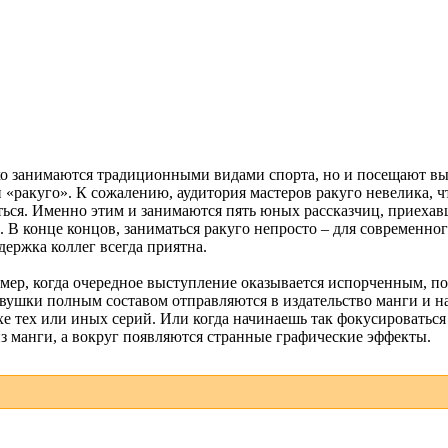
о занимаются традиционными видами спорта, но и посещают вы
 «ракуго». К сожалению, аудитория мастеров ракуго невелика, 
ться. Именно этим и занимаются пять юных рассказчиц, приеха
В конце концов, заниматься ракуго непросто – для современного
держка коллег всегда приятна.
имер, когда очередное выступление оказывается испорченным, по
евушки полным составом отправляются в издательство манги и на
е тех или иных серий. Или когда начинаешь так фокусироваться н
з манги, а вокруг появляются странные графические эффекты.