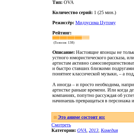
Тип:
OVA
Количество серий:
1 (25 мин.)
Режиссёр:
Мидзусима Цутому
Рейтинг:
(Голосов:
138
)
Описание:
Настоящие японцы не тольк
устного юмористического рассказа, или
артистам активно самосовершенствова
и быстро ставших близкими подругами. 
понятнее классической музыки, – а под
А иногда – и просто необходима, напр
артистке раньше времени. Или когда д
компаниях, попутно рассуждая об успех
начинаешь превращаться в персонажа и
Это аниме состоит из:
Смотреть
Категории:
OVA
,
2013
,
Комедия