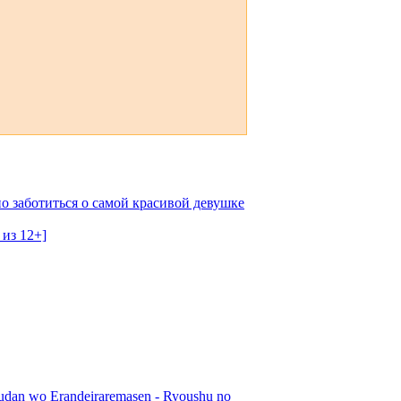
о заботиться о самой красивой девушке
 из 12+]
udan wo Erandeiraremasen - Ryoushu no