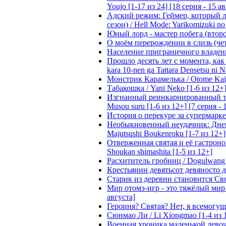
Youjo [1-17 из 24] [18 серия - 15 а
Адский режим: Геймер, который 
сезон) / Hell Mode: Yarikomizuki no
Юный лорд - мастер побега (второй
О моём перерождении в слизь (четвё
Население приграничного владения 
Прошло десять лет с момента, как я
kara 10-nen ga Tattara Densetsu ni Na
Монстрик Карамелька / Otome Kaijuu
Табакошка / Yani Neko [1-6 из 12+
Изгнанный реинкарнированный тяжё
Musou suru [1-6 из 12+] [7 серия - 
История о перекуре за супермаркето
Необыкновенный неудачник: Дневн
Majutsushi Boukenroku [1-7 из 12+]
Отверженная святая и её гастроном
Shoukan shimashita [1-5 из 12+]
Расхититель гробниц / Dogulwang [1
Крестьянин девятьсот девяносто де
Старик из деревни становится Святы
Мир отомэ-игр - это тяжёлый мир дл
августа]
Героиня? Святая? Нет, я всемогущая
Сюнмао Ли / Li Xiongmao [1-4 из 
Военная хроника маленькой девочки 