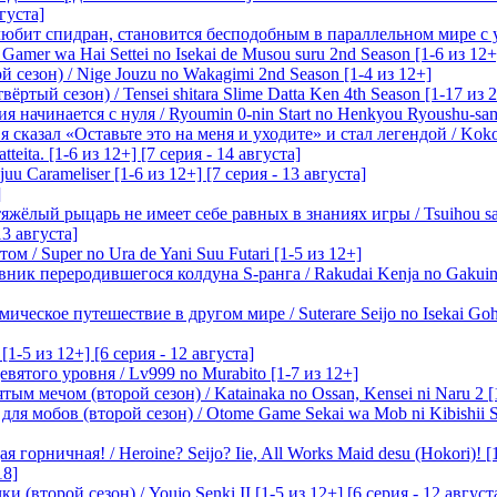
вгуста]
любит спидран, становится бесподобным в параллельном мире с
 Gamer wa Hai Settei no Isekai de Musou suru 2nd Season [1-6 из 12+
 сезон) / Nige Jouzu no Wakagimi 2nd Season [1-4 из 12+]
ртый сезон) / Tensei shitara Slime Datta Ken 4th Season [1-17 из 2
начинается с нуля / Ryoumin 0-nin Start no Henkyou Ryoushu-sama 
 сказал «Оставьте это на меня и уходите» и стал легендой / Koko wa
tteita. [1-6 из 12+] [7 серия - 14 августа]
 Carameliser [1-6 из 12+] [7 серия - 13 августа]
]
лый рыцарь не имеет себе равных в знаниях игры / Tsuihou saret
13 августа]
м / Super no Ura de Yani Suu Futari [1-5 из 12+]
ик переродившегося колдуна S-ранга / Rakudai Kenja no Gakuin 
ическое путешествие в другом мире / Suterare Seijo no Isekai Goh
-5 из 12+] [6 серия - 12 августа]
вятого уровня / Lv999 no Murabito [1-7 из 12+]
м мечом (второй сезон) / Katainaka no Ossan, Kensei ni Naru 2 [1-
я мобов (второй сезон) / Otome Game Sekai wa Mob ni Kibishii Sek
 горничная! / Heroine? Seijo? Iie, All Works Maid desu (Hokori)! [
18]
(второй сезон) / Youjo Senki II [1-5 из 12+] [6 серия - 12 август