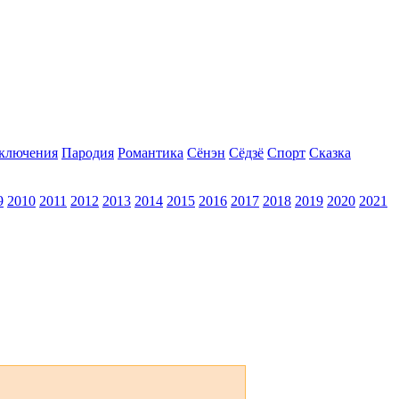
ключения
Пародия
Романтика
Сёнэн
Сёдзё
Спорт
Сказка
9
2010
2011
2012
2013
2014
2015
2016
2017
2018
2019
2020
2021