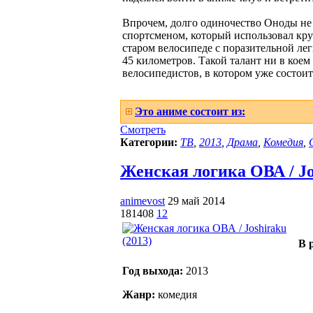
Впрочем, долго одиночество Оноды не
спортсменом, который использовал кру
старом велосипеде с поразительной лег
45 километров. Такой талант ни в коем
велосипедистов, в котором уже состои
Это аниме состоит из:
Смотреть
Категории:
ТВ
,
2013
,
Драма
,
Комедия
,
Женская логика ОВА / Jos
animevost
29 май 2014
181408
12
В 
Год выхода:
2013
Жанр:
комедия