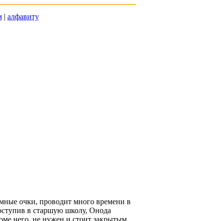
м
|
алфавиту
омные очки, проводит много времени в
Поступив в старшую школу, Онода
роме него, не нужен и стоит закрытым.