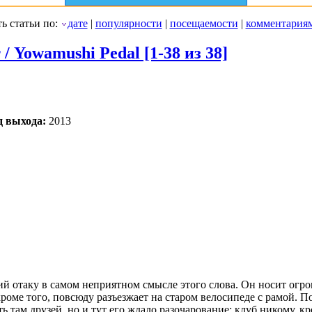
ь статьи по:
дате
|
популярности
|
посещаемости
|
комментария
 Yowamushi Pedal [1-38 из 38]
д выхода:
2013
й отаку в самом неприятном смысле этого слова. Он носит огр
кроме того, повсюду разъезжает на старом велосипеде с рамой. 
ь там друзей, но и тут его ждало разочарование: клуб никому, к