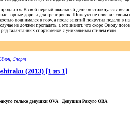
 продлится. В свой первый школьный день он столкнулся с вел
тые горные дороги для тренировок. Шинсукэ не поверил своим г
костью поднимался в гору, а после занятий покрутил педали в 
 случае не должен пропадать, а это значит, что скоро Оноду поз
т ряд талантливых спортсменов с уникальным стилем езды.
Сёнэн
,
Спорт
hiraku (2013) [1 из 1]
ракуго только девушки OVA | Девушки Ракуго ОВА