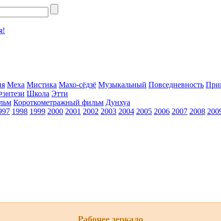
я!
ия
Меха
Мистика
Махо-сёдзё
Музыкальный
Повседневность
При
Фэнтези
Школа
Этти
льм
Короткометражный фильм
Дунхуа
997
1998
1999
2000
2001
2002
2003
2004
2005
2006
2007
2008
200
Рабочее зеркало