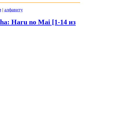
м
|
алфавиту
a: Haru no Mai [1-14 из