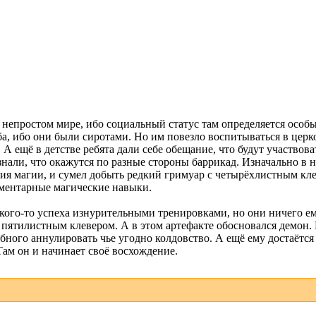
 непростом мире, ибо социальный статус там определяется особ
а, ибо они были сиротами. Но им повезло воспитываться в церк
 ещё в детстве ребята дали себе обещание, что будут участвов
 знали, что окажутся по разные стороны баррикад. Изначально 
ия магии, и сумел добыть редкий гримуар с четырёхлистным кл
ементарные магические навыки.
кого-то успеха изнурительными тренировками, но они ничего ему
с пятилистным клевером. А в этом артефакте обосновался демон.
ного аннулировать чье угодно колдовство. А ещё ему достаётся 
Там он и начинает своё восхождение.