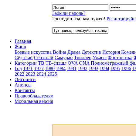
Забыли пароль?
Господин, ты нам нужен!
Регистрируйс
Главная
Жанр
Боевые искусства
Война
Драма
Детектив
История
Комед
Сёдзё-ай
Сёнэн-ай
Самураи
Триллер
Ужасы
Фантастика
Категории
ТВ
ТВ-спэшл
OVA
ONA
Полнометражный фи
Год
1971
1977
1980
1984
1991
1992
1993
1994
1995
1996
1
2022
2023
2024
2025
Онгоинги
Анонсы
Контакты
Правообладателям
Мобильная версия