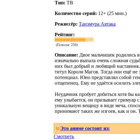
Тип:
ТВ
Количество серий:
12+ (25 мин.)
Режиссёр:
Танэмура Аятака
Рейтинг:
(Голосов:
250
)
Описание:
Двое мальчишек родились в
изначально выпала очень сложная судьб
них был добрый и любящий наставник. А
титул Короля Магов. Тогда они ещё не
потенциал. Юно представлял собой ген
отщепенец. Ему не удаётся осилить эл
Неудачник пробует добиться хотя бы ка
ему улыбается, он призывает гримуар 
уникальную вещицу в виде меча, способ
принимают таких же изгоев, как и он. 
Это аниме состоит из:
Смотреть