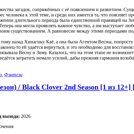
ества загадок, сопряжённых с её появлением и развитием. Сущ
с человека к этой теме, и среди них имеется та, что поясняет п
яжении длительного периода была единственной правящей на Земл
 Теперь она могла проявлять важное чувство, а им выступает люб
 своим существованием. А равновесие между этими периодами п
я тому назад Хинагику Каё, а она была Агентом Весны, попросту 
 наконец-то ей удаётся вернуться, и это необходимо для восстан
язывала Весну и Зиму. Казалось, что на этом этапе не возникне
ведётся затратить немало усилий, дабы прежняя гармония возоб
а
,
Фэнтези
он) / Black Clover 2nd Season [1 из 12+] 
д выхода:
2026
лючения