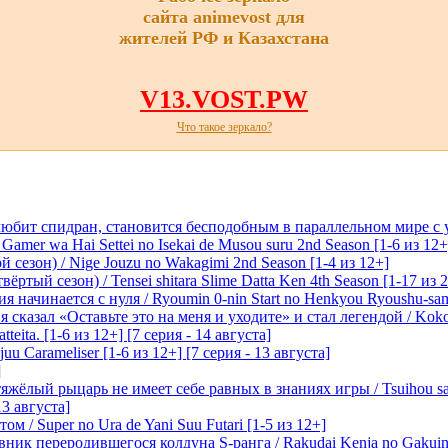
сайта animevost для
жителей РФ и Казахстана
V13.VOST.PW
Что такое зеркало?
любит спидран, становится бесподобным в параллельном мире с
 Gamer wa Hai Settei no Isekai de Musou suru 2nd Season [1-6 из 12+
 сезон) / Nige Jouzu no Wakagimi 2nd Season [1-4 из 12+]
ртый сезон) / Tensei shitara Slime Datta Ken 4th Season [1-17 из 2
начинается с нуля / Ryoumin 0-nin Start no Henkyou Ryoushu-sama 
 сказал «Оставьте это на меня и уходите» и стал легендой / Koko wa
tteita. [1-6 из 12+] [7 серия - 14 августа]
 Carameliser [1-6 из 12+] [7 серия - 13 августа]
]
лый рыцарь не имеет себе равных в знаниях игры / Tsuihou saret
13 августа]
м / Super no Ura de Yani Suu Futari [1-5 из 12+]
ик переродившегося колдуна S-ранга / Rakudai Kenja no Gakuin 