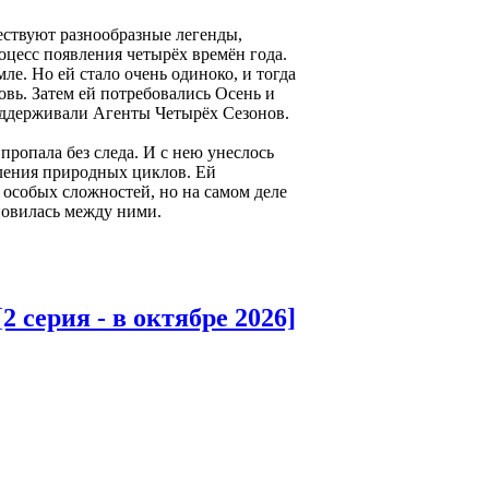
ествуют разнообразные легенды,
роцесс появления четырёх времён года.
е. Но ей стало очень одиноко, и тогда
овь. Затем ей потребовались Осень и
оддерживали Агенты Четырёх Сезонов.
пропала без следа. И с нею унеслось
овления природных циклов. Ей
т особых сложностей, но на самом деле
новилась между ними.
[2 серия - в октябре 2026]