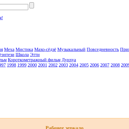
я!
ия
Меха
Мистика
Махо-сёдзё
Музыкальный
Повседневность
При
Фэнтези
Школа
Этти
льм
Короткометражный фильм
Дунхуа
997
1998
1999
2000
2001
2002
2003
2004
2005
2006
2007
2008
200
Рабочее зеркало