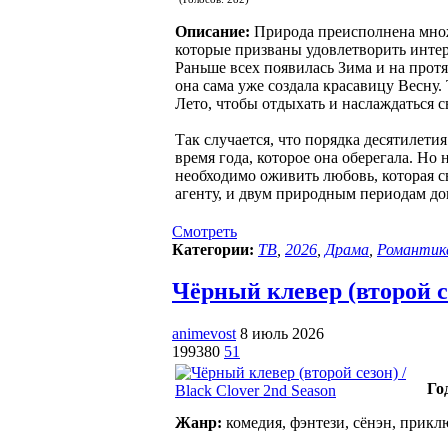
Описание:
Природа преисполнена множ
которые призваны удовлетворить интере
Раньше всех появилась Зима и на прот
она сама уже создала красавицу Весну.
Лето, чтобы отдыхать и наслаждаться
Так случается, что порядка десятилети
время года, которое она оберегала. Но
необходимо оживить любовь, которая св
агенту, и двум природным периодам до
Смотреть
Категории:
ТВ
,
2026
,
Драма
,
Романтик
Чёрный клевер (второй сез
animevost
8 июль 2026
199380
51
Го
Жанр:
комедия, фэнтези, сёнэн, прик