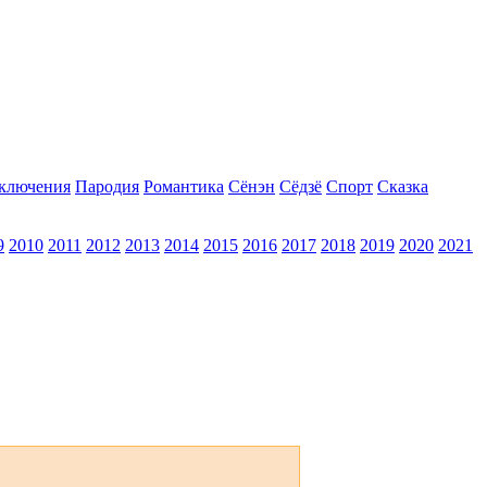
ключения
Пародия
Романтика
Сёнэн
Сёдзё
Спорт
Сказка
9
2010
2011
2012
2013
2014
2015
2016
2017
2018
2019
2020
2021