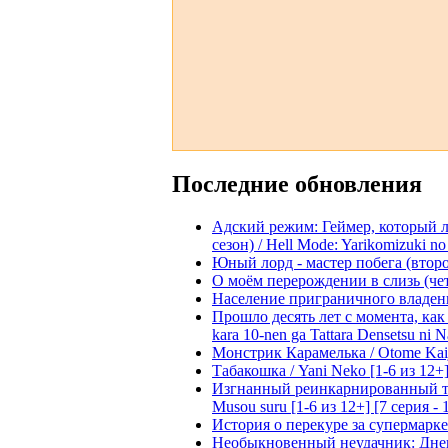
Последние обновления
Адский режим: Геймер, который 
сезон) / Hell Mode: Yarikomizuki no
Юный лорд - мастер побега (второй
О моём перерождении в слизь (четвё
Население приграничного владения 
Прошло десять лет с момента, как я
kara 10-nen ga Tattara Densetsu ni Na
Монстрик Карамелька / Otome Kaijuu
Табакошка / Yani Neko [1-6 из 12+
Изгнанный реинкарнированный тяжё
Musou suru [1-6 из 12+] [7 серия - 
История о перекуре за супермаркето
Необыкновенный неудачник: Дневн