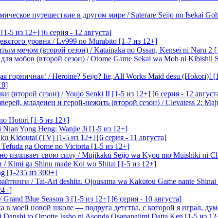
ическое путешествие в другом мире / Suterare Seijo no Isekai Goh
-5 из 12+] [6 серия - 12 августа]
вятого уровня / Lv999 no Murabito [1-7 из 12+]
м мечом (второй сезон) / Katainaka no Ossan, Kensei ni Naru 2 [1-
я мобов (второй сезон) / Otome Game Sekai wa Mob ni Kibishii Sek
 горничная! / Heroine? Seijo? Iie, All Works Maid desu (Hokori)! [
18]
(второй сезон) / Youjo Senki II [1-5 из 12+] [6 серия - 12 август
ерей, младенец и герой-нежить (второй сезон) / Clevatess 2: Maju
o Hotori [1-5 из 12+]
 Nian Yong Heng: Wanjie Ji [1-5 из 12+]
u Kidoutai (TV) [1-5 из 12+] [6 серия - 11 августа]
efuda ga Oome no Victoria [1-5 из 12+]
о изливает свою силу / Mujikaku Seijo wa Kyou mo Muishiki ni Chi
/ Kimi ga Shinu made Koi wo Shitai [1-5 из 12+]
g [1-235 из 300+]
йтинги / Tai-Ari deshita. Ojousama wa Kakutou Game nante Shinai 
24+]
Grand Blue Season 3 [1-5 из 12+] [6 серия - 10 августа]
 в моей новой школе — подруга детства, с которой я играл, думая
i Danshi to Omotte Issho ni Asonda Osananajimi Datta Ken [1-5 из 12