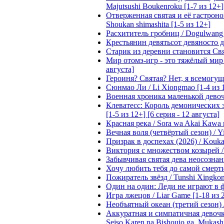
Majutsushi Boukenroku [1-7 из 12+]
Отверженная святая и её гастроном
Shoukan shimashita [1-5 из 12+]
Расхититель гробниц / Dogulwang [1
Крестьянин девятьсот девяносто де
Старик из деревни становится Святы
Мир отомэ-игр - это тяжёлый мир дл
августа]
Героиня? Святая? Нет, я всемогущая
Сюнмао Ли / Li Xiongmao [1-4 из 
Военная хроника маленькой девочки 
Клеватесс: Король демонических зв
[1-5 из 12+] [6 серия - 12 августа]
Красная река / Sora wa Akai Kawa n
Вечная воля (четвёртый сезон) / Yi
Призрак в доспехах (2026) / Koukak
Виктория с множеством козырей / T
Забывчивая святая дева неосознанн
Хочу любить тебя до самой смерти 
Пожиратель звёзд / Tunshi Xingkon
Один на один: Леди не играют в фа
Игра лжецов / Liar Game [1-18 из 
Необъятный океан (третий сезон) / 
Аккуратная и симпатичная девочка
Seiso Karen na Bishoujo ga, Mukash