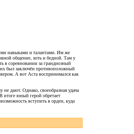
ыми навыками и талантами. Им же
овной общение, хоть и бедной. Там у
ать в соревновании за грандиозный
в них был заключён противоположный
евером. А вот Аста воспринимался как
 не дают. Однако, своеобразная удача
 В итоге юный герой обретает
возможность вступить в орден, куда