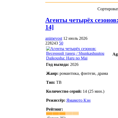
Сортироват
Агенты четырёх сезонов: 
14]
animevost
12 июль 2026
228243
50
Ag
Год выхода:
2026
Жанр:
романтика, фэнтези, драма
Тип:
ТВ
Количество серий:
14 (25 мин.)
Режиссёр:
Ямамото Кэн
Рейтинг:
(Голосов:
282
)