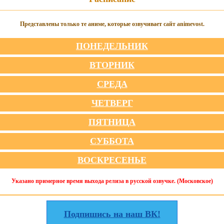
Представлены только те аниме, которые озвучивает сайт animevost.
ПОНЕДЕЛЬНИК
ВТОРНИК
СРЕДА
ЧЕТВЕРГ
ПЯТНИЦА
СУББОТА
ВОСКРЕСЕНЬЕ
Указано примерное время выхода релиза в русской озвучке. (Московское)
Подпишись на наш ВК!