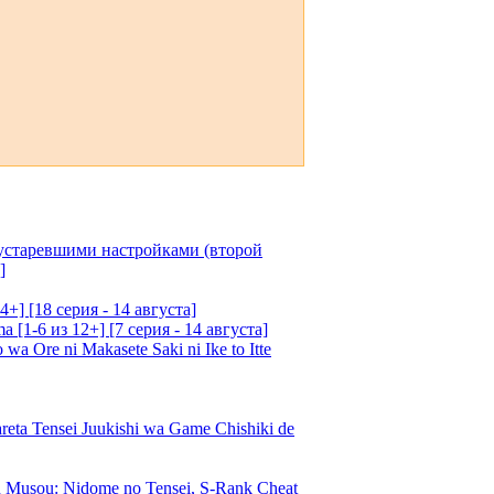
 устаревшими настройками (второй
]
4+] [18 серия - 14 августа]
[1-6 из 12+] [7 серия - 14 августа]
 Ore ni Makasete Saki ni Ike to Itte
a Tensei Juukishi wa Game Chishiki de
Musou: Nidome no Tensei, S-Rank Cheat