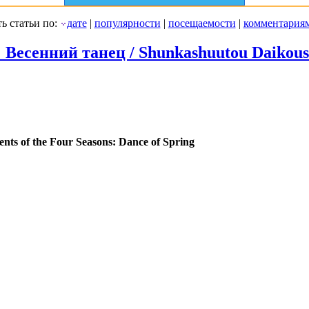
ь статьи по:
дате
|
популярности
|
посещаемости
|
комментария
Весенний танец / Shunkashuutou Daikoush
ents of the Four Seasons: Dance of Spring