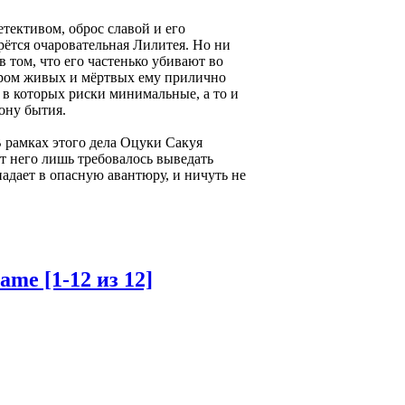
етективом, оброс славой и его
ётся очаровательная Лилитея. Но ни
 том, что его частенько убивают во
миром живых и мёртвых ему прилично
, в которых риски минимальные, а то и
рону бытия.
В рамках этого дела Оцуки Сакуя
От него лишь требовалось выведать
дает в опасную авантюру, и ничуть не
me [1-12 из 12]