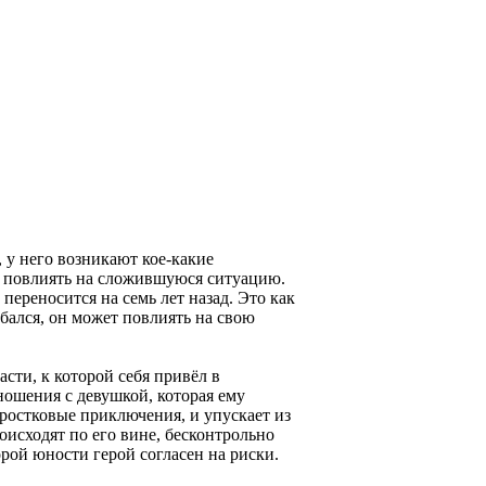
, у него возникают кое-какие
бы повлиять на сложившуюся ситуацию.
ереносится на семь лет назад. Это как
бался, он может повлиять на свою
сти, к которой себя привёл в
тношения с девушкой, которая ему
ростковые приключения, и упускает из
исходят по его вине, бесконтрольно
орой юности герой согласен на риски.