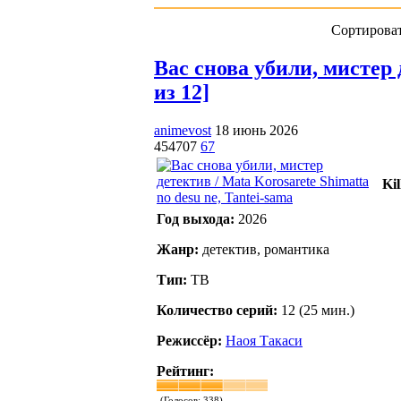
Сортироват
Вас снова убили, мистер д
из 12]
animevost
18 июнь 2026
454707
67
Kil
Год выхода:
2026
Жанр:
детектив, романтика
Тип:
ТВ
Количество серий:
12 (25 мин.)
Режиссёр:
Наоя Такаси
Рейтинг:
(Голосов:
338
)