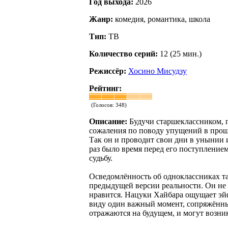
Год выхода:
2026
Жанр:
комедия, романтика, школа
Тип:
ТВ
Количество серий:
12 (25 мин.)
Режиссёр:
Хосино Мисудзу
Рейтинг:
(Голосов:
348
)
Описание:
Будучи старшеклассником, г
сожаления по поводу упущений в прошл
Так он и проводит свои дни в унынии и
раз было время перед его поступление
судьбу.
Осведомлённость об одноклассниках так
предыдущей версии реальности. Он не т
нравится. Нацуки Хайбара ощущает эйф
виду один важный момент, сопряжённый
отражаются на будущем, и могут возник