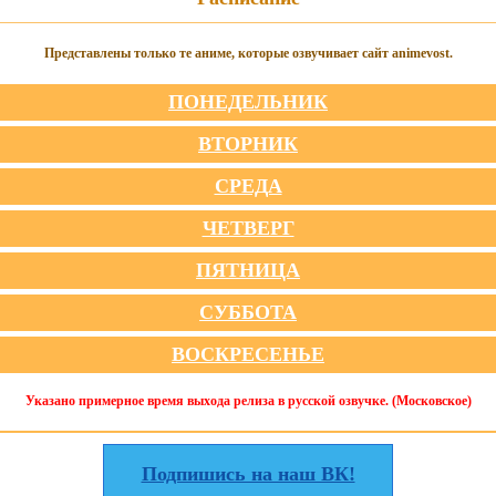
Представлены только те аниме, которые озвучивает сайт animevost.
ПОНЕДЕЛЬНИК
ВТОРНИК
СРЕДА
ЧЕТВЕРГ
ПЯТНИЦА
СУББОТА
ВОСКРЕСЕНЬЕ
Указано примерное время выхода релиза в русской озвучке. (Московское)
Подпишись на наш ВК!