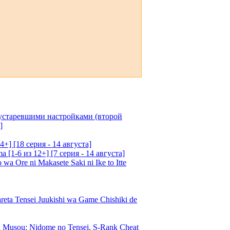
 устаревшими настройками (второй
]
4+] [18 серия - 14 августа]
[1-6 из 12+] [7 серия - 14 августа]
 Ore ni Makasete Saki ni Ike to Itte
a Tensei Juukishi wa Game Chishiki de
Musou: Nidome no Tensei, S-Rank Cheat