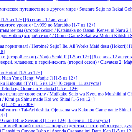
ическое путешествие в другом мире / Suterare Seijo no Isekai Goh
-5 из 12+] [6 серия - 12 августа]
вятого уровня / Lv999 no Murabito [1-7 из 12+]
м мечом (второй сезон) / Katainaka no Ossan, Kensei ni Naru 2 [1-
я мобов (второй сезон) / Otome Game Sekai wa Mob ni Kibishii Sek
 горничная! / Heroine? Seijo? Iie, All Works Maid desu (Hokori)! [
18]
(второй сезон) / Youjo Senki II [1-5 из 12+] [6 серия - 12 август
ерей, младенец и герой-нежить (второй сезон) / Clevatess 2: Maju
o Hotori [1-5 из 12+]
 Nian Yong Heng: Wanjie Ji [1-5 из 12+]
u Kidoutai (TV) [1-5 из 12+] [6 серия - 11 августа]
efuda ga Oome no Victoria [1-5 из 12+]
о изливает свою силу / Mujikaku Seijo wa Kyou mo Muishiki ni Chi
/ Kimi ga Shinu made Koi wo Shitai [1-5 из 12+]
g [1-235 из 300+]
йтинги / Tai-Ari deshita. Ojousama wa Kakutou Game nante Shinai 
24+]
Grand Blue Season 3 [1-5 из 12+] [6 серия - 10 августа]
 в моей новой школе — подруга детства, с которой я играл, думая
i Danshi to Omotte Issho ni Asonda Osananajimi Datta Ken [1-5 из 12