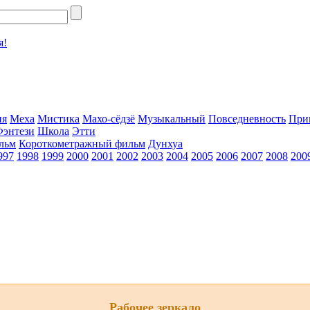
я!
ия
Меха
Мистика
Махо-сёдзё
Музыкальный
Повседневность
При
Фэнтези
Школа
Этти
льм
Короткометражный фильм
Дунхуа
997
1998
1999
2000
2001
2002
2003
2004
2005
2006
2007
2008
200
Рабочее зеркало