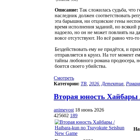
Описание:
Так сложилась судьба, что 
наследник должен соответствовать реп
эта барышня, ни отцовские гены неспос
время исполнения заданий, но всякий 
надоело, но он не может повлиять на д
вовсе отсутствуют. Но всё равно что-то
Бездействовать ему не придётся, и при
отправляется в круиз. На тот момент е
тайны любовного романа продюсера, н
боится своего убийства.
Смотреть
Категории:
ТВ
,
2026
,
Детектив
,
Роман
Вторая юность Хайбары / 
animevost
18 июнь 2026
425602
189
Ha