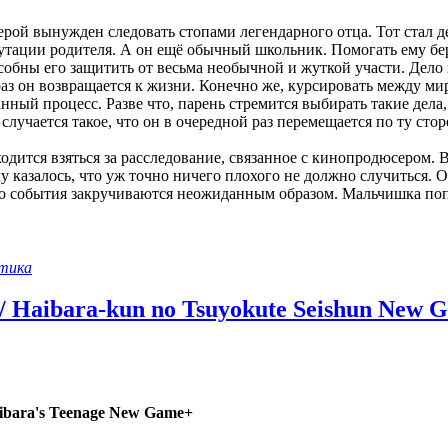
герой вынужден следовать стопами легендарного отца. Тот стал д
утации родителя. А он ещё обычный школьник. Помогать ему бер
обны его защитить от весьма необычной и жуткой участи. Дело в
раз он возвращается к жизни. Конечно же, курсировать между 
анный процесс. Разве что, парень стремится выбирать такие дела
 случается такое, что он в очередной раз перемещается по ту сто
ходится взяться за расследование, связанное с кинопродюсером. 
му казалось, что уж точно ничего плохого не должно случиться. 
о события закручиваются неожиданным образом. Мальчишка попа
тика
Haibara-kun no Tsuyokute Seishun New Ga
ibara's Teenage New Game+