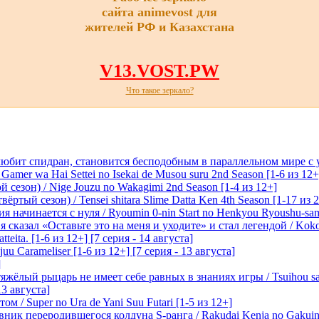
сайта animevost для
жителей РФ и Казахстана
V13.VOST.PW
Что такое зеркало?
любит спидран, становится бесподобным в параллельном мире с
 Gamer wa Hai Settei no Isekai de Musou suru 2nd Season [1-6 из 12+
 сезон) / Nige Jouzu no Wakagimi 2nd Season [1-4 из 12+]
ртый сезон) / Tensei shitara Slime Datta Ken 4th Season [1-17 из 2
начинается с нуля / Ryoumin 0-nin Start no Henkyou Ryoushu-sama 
 сказал «Оставьте это на меня и уходите» и стал легендой / Koko wa
tteita. [1-6 из 12+] [7 серия - 14 августа]
 Carameliser [1-6 из 12+] [7 серия - 13 августа]
]
лый рыцарь не имеет себе равных в знаниях игры / Tsuihou saret
13 августа]
м / Super no Ura de Yani Suu Futari [1-5 из 12+]
ик переродившегося колдуна S-ранга / Rakudai Kenja no Gakuin 