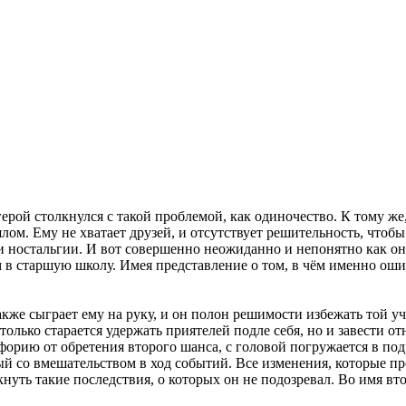
ерой столкнулся с такой проблемой, как одиночество. К тому же
ом. Ему не хватает друзей, и отсутствует решительность, что
 ностальгии. И вот совершенно неожиданно и непонятно как он п
м в старшую школу. Имея представление о том, в чём именно оши
же сыграет ему на руку, и он полон решимости избежать той уча
олько старается удержать приятелей подле себя, но и завести о
орию от обретения второго шанса, с головой погружается в под
 со вмешательством в ход событий. Все изменения, которые про
нуть такие последствия, о которых он не подозревал. Во имя вт