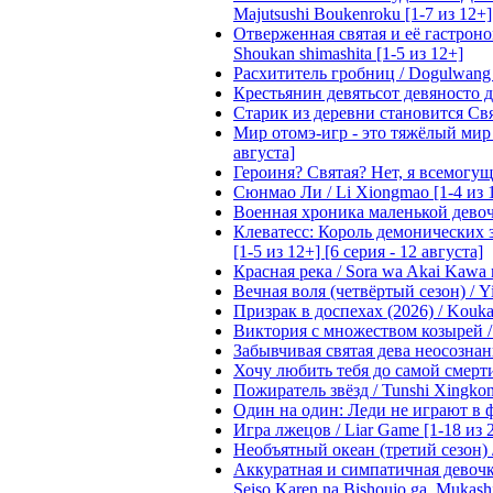
Majutsushi Boukenroku [1-7 из 12+]
Отверженная святая и её гастроном
Shoukan shimashita [1-5 из 12+]
Расхититель гробниц / Dogulwang [1
Крестьянин девятьсот девяносто де
Старик из деревни становится Святы
Мир отомэ-игр - это тяжёлый мир дл
августа]
Героиня? Святая? Нет, я всемогущая
Сюнмао Ли / Li Xiongmao [1-4 из 
Военная хроника маленькой девочки 
Клеватесс: Король демонических зв
[1-5 из 12+] [6 серия - 12 августа]
Красная река / Sora wa Akai Kawa n
Вечная воля (четвёртый сезон) / Yi
Призрак в доспехах (2026) / Koukak
Виктория с множеством козырей / T
Забывчивая святая дева неосознанн
Хочу любить тебя до самой смерти 
Пожиратель звёзд / Tunshi Xingkon
Один на один: Леди не играют в фа
Игра лжецов / Liar Game [1-18 из 
Необъятный океан (третий сезон) / 
Аккуратная и симпатичная девочка
Seiso Karen na Bishoujo ga, Mukash