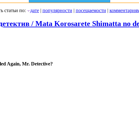
ь статьи по:
дате
|
популярности
|
посещаемости
|
комментария
етектив / Mata Korosarete Shimatta no des
led Again, Mr. Detective?