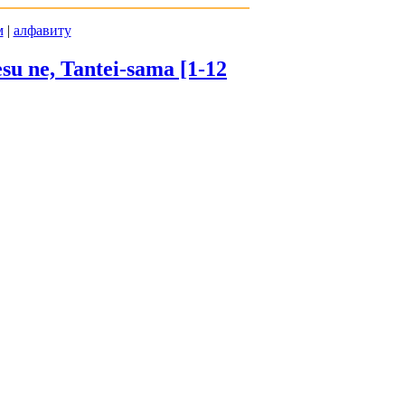
м
|
алфавиту
u ne, Tantei-sama [1-12