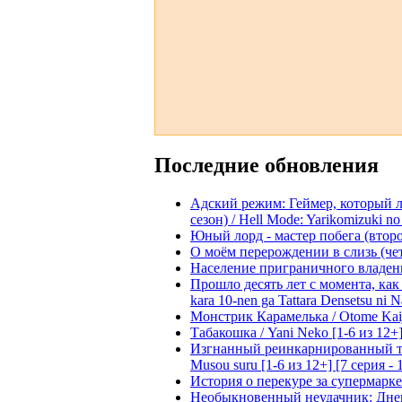
Последние обновления
Адский режим: Геймер, который 
сезон) / Hell Mode: Yarikomizuki no
Юный лорд - мастер побега (второй
О моём перерождении в слизь (четвё
Население приграничного владения 
Прошло десять лет с момента, как я
kara 10-nen ga Tattara Densetsu ni Na
Монстрик Карамелька / Otome Kaijuu
Табакошка / Yani Neko [1-6 из 12+
Изгнанный реинкарнированный тяжё
Musou suru [1-6 из 12+] [7 серия - 
История о перекуре за супермаркето
Необыкновенный неудачник: Дневн