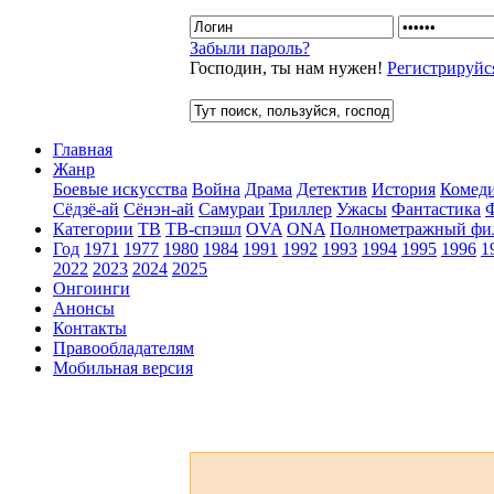
Забыли пароль?
Господин, ты нам нужен!
Регистрируйс
Главная
Жанр
Боевые искусства
Война
Драма
Детектив
История
Комед
Сёдзё-ай
Сёнэн-ай
Самураи
Триллер
Ужасы
Фантастика
Категории
ТВ
ТВ-спэшл
OVA
ONA
Полнометражный фи
Год
1971
1977
1980
1984
1991
1992
1993
1994
1995
1996
1
2022
2023
2024
2025
Онгоинги
Анонсы
Контакты
Правообладателям
Мобильная версия