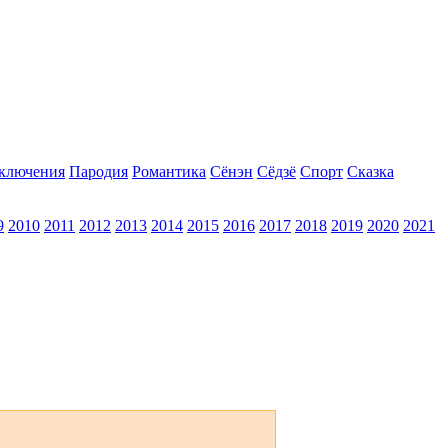
ключения
Пародия
Романтика
Сёнэн
Сёдзё
Спорт
Сказка
9
2010
2011
2012
2013
2014
2015
2016
2017
2018
2019
2020
2021