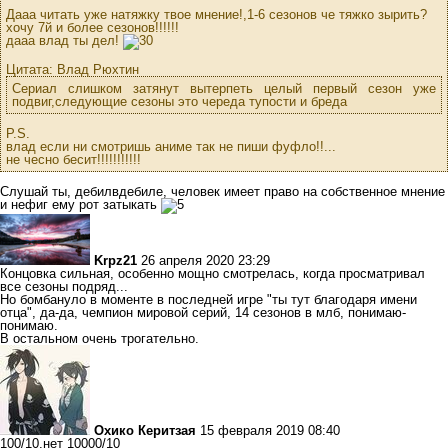
Дааа читать уже натяжку твое мнение!,1-6 сезонов че тяжко зырить?
хочу 7й и более сезонов!!!!!!
дааа влад ты дел!
Цитата: Влад Рюхтин
Сериал слишком затянут вытерпеть целый первый сезон уже
подвиг,следующие сезоны это череда тупости и бреда
P.S.
влад если ни смотришь аниме так не пиши фуфло!!...
не чесно бесит!!!!!!!!!!!
Слушай ты, дебилвдебиле, человек имеет право на собственное мнение
и нефиг ему рот затыкать
Krpz21
26 апреля 2020 23:29
Концовка сильная, особенно мощно смотрелась, когда просматривал
все сезоны подряд...
Но бомбануло в моменте в последней игре "ты тут благодаря имени
отца", да-да, чемпион мировой серий, 14 сезонов в млб, понимаю-
понимаю.
В остальном очень трогательно.
Охико Керитзая
15 февраля 2019 08:40
100/10,нет 10000/10