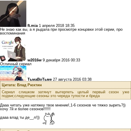
ft.mia
1 апреля 2018 18:35
Не знаю как вы, а я рыдала при просмотре концовки этой серии, про
воспоминания
w2016w
9 декабря 2016 00:33
Отличный сериал
ТьмаВоТьме
27 августа 2016 03:38
Цитата: Влад Рюхтин
Сериал слишком затянут вытерпеть целый первый сезон уже
подвиг,следующие сезоны это череда тупости и бреда
Дааа читать уже натяжку твое мнение!,1-6 сезонов че тяжко зырить?))
хочу 7й и более сезонов!!!!!!
дааа влад ты де__л!))