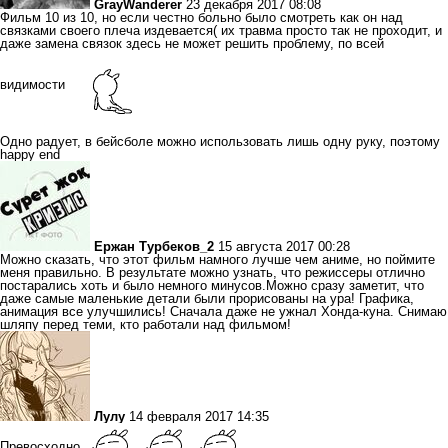
GrayWanderer
23 декабря 2017 08:08
Фильм 10 из 10, но если честно больно было смотреть как он над
связками своего плеча издевается( их травма просто так не проходит, и
даже замена связок здесь не может решить проблему, по всей
видимости
Одно радует, в бейсболе можно использовать лишь одну руку, поэтому
happy end
Ержан Турбеков_2
15 августа 2017 00:28
Можно сказать, что этот фильм намного лучше чем аниме, но поймите
меня правильно. В результате можно узнать, что режиссеры отлично
постарались хоть и было немного минусов.Можно сразу заметит, что
даже самые маленькие детали были прорисованы на ура! Графика,
анимация все улучшились! Сначала даже не ужнал Хонда-куна. Снимаю
шляпу перед теми, кто работали над фильмом!
Лулу
14 февраля 2017 14:35
Превосходно