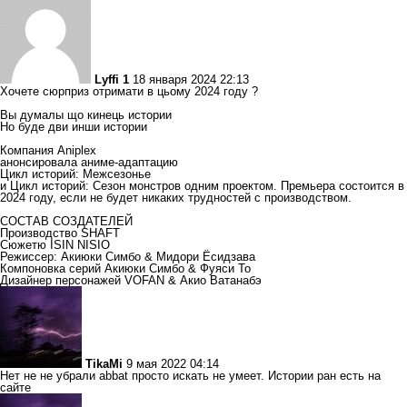
Lyffi 1
18 января 2024 22:13
Хочете сюрприз отримати в цьому 2024 году ?
Вы думалы що кинець истории
Но буде дви инши истории
Компания Aniplex
анонсировала аниме-адаптацию
Цикл историй: Межсезонье
и Цикл историй: Сезон монстров одним проектом. Премьера состоится в
2024 году, если не будет никаких трудностей с производством.
СОСТАВ СОЗДАТЕЛЕЙ
Производство SHAFT
Сюжетю ISIN NISIO
Режиссер: Акиюки Симбо & Мидори Ёсидзава
Компоновка серий Акиюки Симбо & Фуяси То
Дизайнер персонажей VOFAN & Акио Ватанабэ
TikaMi
9 мая 2022 04:14
Нет не не убрали abbat просто искать не умеет. Истории ран есть на
сайте