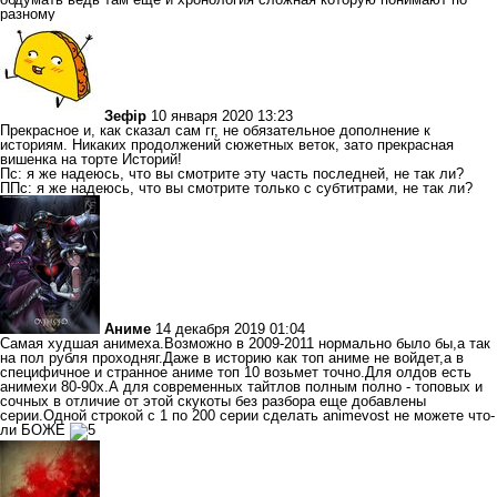
разному
Зефір
10 января 2020 13:23
Прекрасное и, как сказал сам гг, не обязательное дополнение к
историям. Никаких продолжений сюжетных веток, зато прекрасная
вишенка на торте Историй!
Пс: я же надеюсь, что вы смотрите эту часть последней, не так ли?
ППс: я же надеюсь, что вы смотрите только с субтитрами, не так ли?
Аниме
14 декабря 2019 01:04
Самая худшая анимеха.Возможно в 2009-2011 нормально было бы,а так
на пол рубля проходняг.Даже в историю как топ аниме не войдет,а в
специфичное и странное аниме топ 10 возьмет точно.Для олдов есть
анимехи 80-90х.А для современных тайтлов полным полно - топовых и
сочных в отличие от этой скукоты без разбора еще добавлены
серии.Одной строкой с 1 по 200 серии сделать animevost не можете что-
ли БОЖЕ