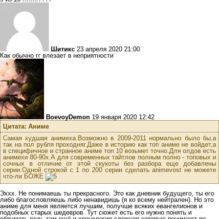
Шитикс
23 апреля 2020 21:00
Как обычно гг влезает в неприятности
BoevoyDemon
19 января 2020 12:42
Цитата: Аниме
Самая худшая анимеха.Возможно в 2009-2011 нормально было бы,а
так на пол рубля проходняг.Даже в историю как топ аниме не войдет,а
в специфичное и странное аниме топ 10 возьмет точно.Для олдов есть
анимехи 80-90х.А для современных тайтлов полным полно - топовых и
сочных в отличие от этой скукоты без разбора еще добавлены
серии.Одной строкой с 1 по 200 серии сделать animevost не можете
что-ли БОЖЕ
Эххх. Не понимаешь ты прекрасного. Это как дневник будущего, ты его
либо благословляешь либо ненавидишь (я ко всему нейтрален). Но это
аниме для меня является лучшим, получше всяких евангелионов и
подобных старых шедевров. Тут сюжет есть его нужно понять и
обдумать ведь там ещё и хронология сложная которую понимают по