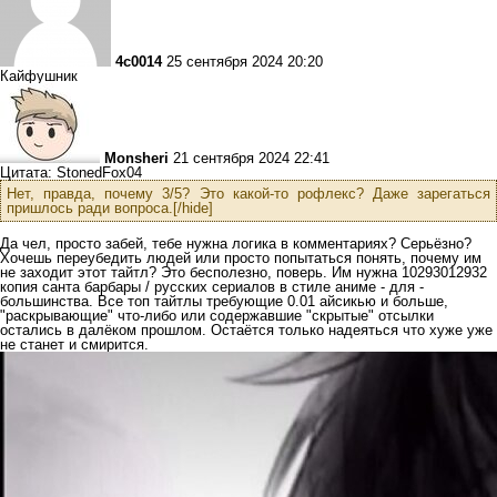
4c0014
25 сентября 2024 20:20
Кайфушник
Monsheri
21 сентября 2024 22:41
Цитата: StonedFox04
Нет, правда, почему 3/5? Это какой-то рофлекс? Даже зарегаться
пришлось ради вопроса.[/hide]
Да чел, просто забей, тебе нужна логика в комментариях? Серьёзно?
Хочешь переубедить людей или просто попытаться понять, почему им
не заходит этот тайтл? Это бесполезно, поверь. Им нужна 10293012932
копия санта барбары / русских сериалов в стиле аниме - для -
большинства. Все топ тайтлы требующие 0.01 айсикью и больше,
"раскрывающие" что-либо или содержавшие "скрытые" отсылки
остались в далёком прошлом. Остаётся только надеяться что хуже уже
не станет и смирится.