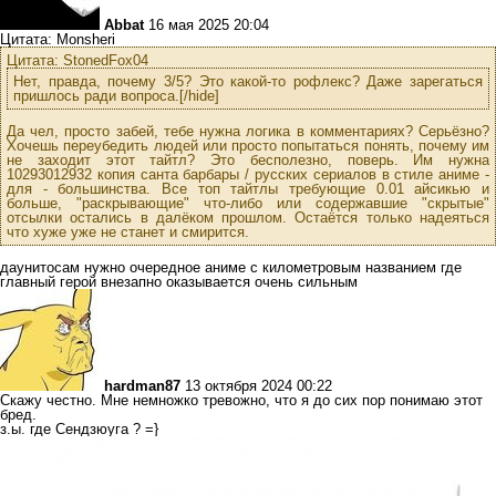
Abbat
16 мая 2025 20:04
Цитата: Monsheri
Цитата: StonedFox04
Нет, правда, почему 3/5? Это какой-то рофлекс? Даже зарегаться
пришлось ради вопроса.[/hide]
Да чел, просто забей, тебе нужна логика в комментариях? Серьёзно?
Хочешь переубедить людей или просто попытаться понять, почему им
не заходит этот тайтл? Это бесполезно, поверь. Им нужна
10293012932 копия санта барбары / русских сериалов в стиле аниме -
для - большинства. Все топ тайтлы требующие 0.01 айсикью и
больше, "раскрывающие" что-либо или содержавшие "скрытые"
отсылки остались в далёком прошлом. Остаётся только надеяться
что хуже уже не станет и смирится.
даунитосам нужно очередное аниме с километровым названием где
главный герой внезапно оказывается очень сильным
hardman87
13 октября 2024 00:22
Скажу честно. Мне немножко тревожно, что я до сих пор понимаю этот
бред.
з.ы. где Сендзюуга ? =}