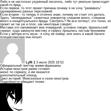
Либо я не настолько укуренный писатель, либо тут реально происходит
какой-то бред...
Если первое, то этот проект причина почему я не хочу "развивать"
одновременно разных персонажей.
Если второе - то теперь я отлично знаю, почему не стоит это делать.
Здесь "неожиданных" сюжетных поворотов слишком много, слишком
много и концептуального бреда. Смотреть? Не все потянут, это точно, но
проект не так уж и плох, как некоторые говорят.
Местами это напоминает мне очередной, условно говоря, бразильский
сериал, куда закинули мистику и сверху прошлись чистым безумием.
Если у автора есть муза - я хочу её номер, или знать в какой палате
психдиспансера она ночует.
Lyffi 1
3 июля 2025 19:52
Официальный твиттер аниме-франшизы
Истории монстров ранее готовил
анонс по сериалу, и им оказался
дополнительный эпизод
Цикл историй: Межсезонье и сезон монстров.
Подробности обещают позже.