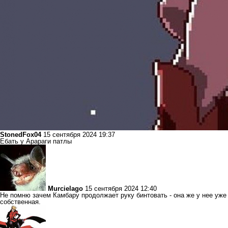
StonedFox04
15 сентября 2024 19:37
Ебать у Арараги патлы
Murcielago
15 сентября 2024 12:40
Не помню зачем Камбару продолжает руку бинтовать - она же у нее уже
собственная.