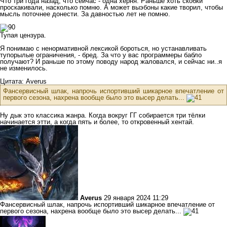
Что три года назад, что сейчас - одна херня. Раньше хоть скобки
проскакивали, насколько помню. А может выэбоны какие творил, чтобы
мысль поточнее донести. За давностью лет не помню.
Тупая цензура.
Я понимаю с ненормативной лексикой бороться, но устанавливать
тупорылые ограничения, - бред. За что у вас программеры бабло
получают? И раньше по этому поводу народ жаловался, и сейчас ни..я
не изменилось.
Цитата: Averus
Фансервисный шлак, напрочь испортивший шикарное впечатление от
первого сезона, нахрена вообще было это высер делать...
Ну дык это классика жанра. Когда вокруг ГГ собирается три тёлки
начинается этти, а когда пять и более, то откровенный хентай.
Averus
29 января 2024 11:29
Фансервисный шлак, напрочь испортивший шикарное впечатление от
первого сезона, нахрена вообще было это высер делать...