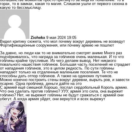
горах, то в замках, какая то магия. Слишком ушли от первого сезона в
какую то бессмыслицу.
Ziohekx
9 мая 2024 19:05
Видел критику сюжета, что мол почему вокруг деревень не возведут
Фортификационные сооружения, или почему армию не пошлют
За давно, но люди как то не внимательно смотрят аниме Много раз
подчёркивалось, что награда за гоблинов очень маленькая. И то что
гоблины крайне трусливые. Из чего делаем вывод. Нет никакого
повального нашествия гоблинов. Большая часть поселений не страдает
от нападения гоблинов, это в целом редкость. По сути гоблины
нападают только на отдаленные маленькие поселения. Те что не
способны дать отпор гоблинов. А также на одиноких путников.
Можно конечно построить стены вокруг деревни, вырыть ров, и завести
псарню. Одна проблема, деньги дайте на это
С армией ещё смешной Хорошо, послал сердобольный Король армию.
Что она сделать против гоблино? УУУ, армия это сила, она вырежит
гоблино? Нет, не вырежит гоблины не будут сражаться с армией они
убегут. А когда армия уйдет, они вернутся и всех вырежут