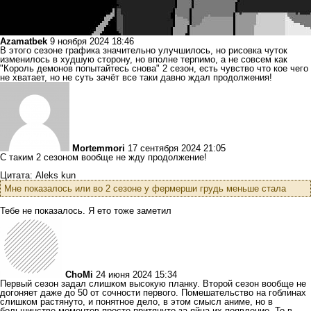
Azamatbek
9 ноября 2024 18:46
В этого сезоне графика значительно улучшилось, но рисовка чуток
изменилось в худшую сторону, но вполне терпимо, а не совсем как
"Король демонов попытайтесь снова" 2 сезон, есть чувство что кое чего
не хватает, но не суть зачёт все таки давно ждал продолжения!
Mortemmori
17 сентября 2024 21:05
С таким 2 сезоном вообще не жду продолжение!
Цитата: Aleks kun
Мне показалось или во 2 сезоне у фермерши грудь меньше стала
Тебе не показалось. Я ето тоже заметил
ChoMi
24 июня 2024 15:34
Первый сезон задал слишком высокую планку. Второй сезон вообще не
догоняет даже до 50 от сочности первого. Помешательство на гоблинах
слишком растянуто, и понятное дело, в этом смысл аниме, но в
большинстве моментов просто притянуто за яйца их появление. То в