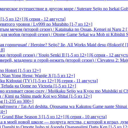
ическое путешествие в другом мире / Suterare Seijo no Isekai Goh
-5 из 12+] [6 серия - 12 августа]
вятого уровня / Lv999 no Murabito [1-7 из 12+]
м мечом (второй сезон) / Katainaka no Ossan, Kensei ni Naru 2 [1-
я мобов (второй сезон) / Otome Game Sekai wa Mob ni Kibishii Sek
 горничная! / Heroine? Seijo? Iie, All Works Maid desu (Hokori)! [
18]
(второй сезон) / Youjo Senki II [1-5 из 12+] [6 серия - 12 август
ерей, младенец и герой-нежить (второй сезон) / Clevatess 2: Maju
o Hotori [1-5 из 12+]
 Nian Yong Heng: Wanjie Ji [1-5 из 12+]
u Kidoutai (TV) [1-5 из 12+] [6 серия - 11 августа]
efuda ga Oome no Victoria [1-5 из 12+]
о изливает свою силу / Mujikaku Seijo wa Kyou mo Muishiki ni Chi
/ Kimi ga Shinu made Koi wo Shitai [1-5 из 12+]
g [1-235 из 300+]
йтинги / Tai-Ari deshita. Ojousama wa Kakutou Game nante Shinai 
24+]
Grand Blue Season 3 [1-5 из 12+] [6 серия - 10 августа]
 в моей новой школе — подруга детства, с которой я играл, думая
i Danshi to Omotte Issho ni Asonda Osananajimi Datta Ken [1-5 из 12