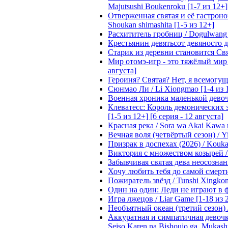
Majutsushi Boukenroku [1-7 из 12+]
Отверженная святая и её гастроном
Shoukan shimashita [1-5 из 12+]
Расхититель гробниц / Dogulwang [1
Крестьянин девятьсот девяносто де
Старик из деревни становится Святы
Мир отомэ-игр - это тяжёлый мир дл
августа]
Героиня? Святая? Нет, я всемогущая
Сюнмао Ли / Li Xiongmao [1-4 из 
Военная хроника маленькой девочки 
Клеватесс: Король демонических зв
[1-5 из 12+] [6 серия - 12 августа]
Красная река / Sora wa Akai Kawa n
Вечная воля (четвёртый сезон) / Yi
Призрак в доспехах (2026) / Koukak
Виктория с множеством козырей / T
Забывчивая святая дева неосознанн
Хочу любить тебя до самой смерти 
Пожиратель звёзд / Tunshi Xingkon
Один на один: Леди не играют в фа
Игра лжецов / Liar Game [1-18 из 
Необъятный океан (третий сезон) / 
Аккуратная и симпатичная девочка
Seiso Karen na Bishoujo ga, Mukash