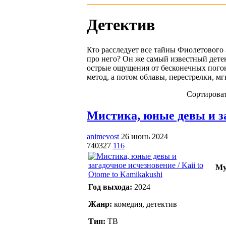
Детектив
Кто расследует все тайны Фиолетового 
про него? Он же самый известный детек
острые ощущения от бесконечных погонь
метод, а потом облавы, перестрелки, м
Сортироват
Мистика, юные девы и заг
animevost
26 июнь 2024
740327
116
My
Год выхода:
2024
Жанр:
комедия, детектив
Тип:
ТВ