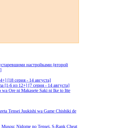
 устаревшими настройками (второй
]
4+] [18 серия - 14 августа]
[1-6 из 12+] [7 серия - 14 августа]
 Ore ni Makasete Saki ni Ike to Itte
a Tensei Juukishi wa Game Chishiki de
Musou: Nidome no Tensei, S-Rank Cheat