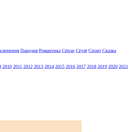
ключения
Пародия
Романтика
Сёнэн
Сёдзё
Спорт
Сказка
9
2010
2011
2012
2013
2014
2015
2016
2017
2018
2019
2020
2021