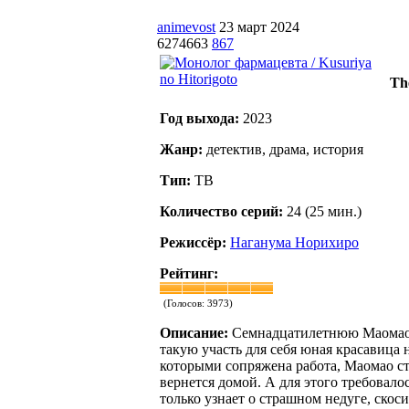
animevost
23 март 2024
6274663
867
Th
Год выхода:
2023
Жанр:
детектив, драма, история
Тип:
ТВ
Количество серий:
24 (25 мин.)
Режиссёр:
Наганума Норихиро
Рейтинг:
(Голосов:
3973
)
Описание:
Семнадцатилетнюю Маомао п
такую участь для себя юная красавица 
которыми сопряжена работа, Маомао ста
вернется домой. А для этого требовало
только узнает о страшном недуге, ско