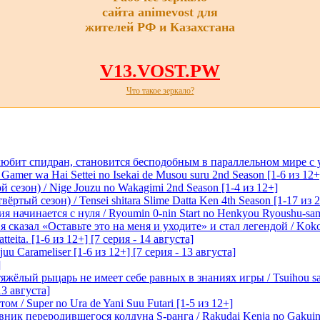
сайта animevost для
жителей РФ и Казахстана
V13.VOST.PW
Что такое зеркало?
любит спидран, становится бесподобным в параллельном мире с
 Gamer wa Hai Settei no Isekai de Musou suru 2nd Season [1-6 из 12+
 сезон) / Nige Jouzu no Wakagimi 2nd Season [1-4 из 12+]
ртый сезон) / Tensei shitara Slime Datta Ken 4th Season [1-17 из 2
начинается с нуля / Ryoumin 0-nin Start no Henkyou Ryoushu-sama 
 сказал «Оставьте это на меня и уходите» и стал легендой / Koko wa
tteita. [1-6 из 12+] [7 серия - 14 августа]
 Carameliser [1-6 из 12+] [7 серия - 13 августа]
]
лый рыцарь не имеет себе равных в знаниях игры / Tsuihou saret
13 августа]
м / Super no Ura de Yani Suu Futari [1-5 из 12+]
ик переродившегося колдуна S-ранга / Rakudai Kenja no Gakuin 