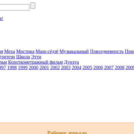
я!
ия
Меха
Мистика
Махо-сёдзё
Музыкальный
Повседневность
При
Фэнтези
Школа
Этти
льм
Короткометражный фильм
Дунхуа
997
1998
1999
2000
2001
2002
2003
2004
2005
2006
2007
2008
200
Рабочее зеркало