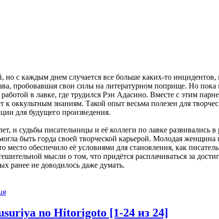
, но с каждым днем случается все больше каких-то инцидентов,
ва, пробовавшая свои силы на литературном поприще. Но пока 
работой в лавке, где трудился Рэн Адасино. Вместе с этим парне
т к оккультным знаниям. Такой опыт весьма полезен для творче
ции для будущего произведения.
ет, и судьбы писательницы и её коллеги по лавке развивались 
 могла быть горда своей творческой карьерой. Молодая женщина
это место обеспечило её условиями для становления, как писатель
тешительной мысли о том, что придётся расплачиваться за достиг
ых ранее не доводилось даже думать.
ия
uriya no Hitorigoto [1-24 из 24]