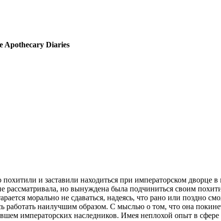
e Apothecary Diaries
охитили и заставили находиться при императорском дворце в 
не рассматривала, но вынуждена была подчиниться своим похити
рается морально не сдаваться, надеясь, что рано или поздно смо
сь работать наилучшим образом. С мыслью о том, что она покинет
сившем императорских наследников. Имея неплохой опыт в сфере 