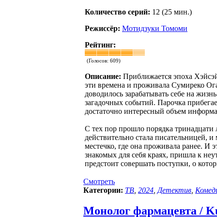
Количество серий:
12 (25 мин.)
Режиссёр:
Мотидзуки Томоми
Рейтинг:
(Голосов:
609
)
Описание:
Приближается эпоха Хэйсэй
эти времена и проживала Сумиреко Ога
доводилось зарабатывать себе на жизнь 
загадочных событий. Парочка прибегае
достаточно интересный объем информа
С тех пор прошло порядка тринадцати л
действительно стала писательницей, и
местечко, где она проживала ранее. И 
знакомых для себя краях, пришла к неу
предстоит совершать поступки, о котор
Смотреть
Категории:
ТВ
,
2024
,
Детектив
,
Комед
Монолог фармацевта / Kus