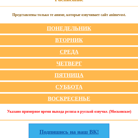
Представлены только те аниме, которые озвучивает сайт animevost.
ПОНЕДЕЛЬНИК
ВТОРНИК
СРЕДА
ЧЕТВЕРГ
ПЯТНИЦА
СУББОТА
ВОСКРЕСЕНЬЕ
Указано примерное время выхода релиза в русской озвучке. (Московское)
Подпишись на наш ВК!