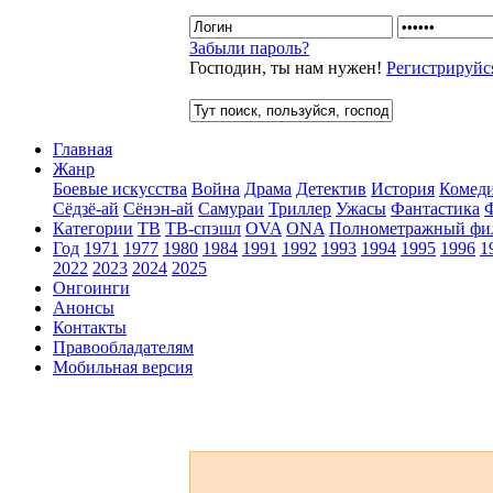
Забыли пароль?
Господин, ты нам нужен!
Регистрируйс
Главная
Жанр
Боевые искусства
Война
Драма
Детектив
История
Комед
Сёдзё-ай
Сёнэн-ай
Самураи
Триллер
Ужасы
Фантастика
Категории
ТВ
ТВ-спэшл
OVA
ONA
Полнометражный фи
Год
1971
1977
1980
1984
1991
1992
1993
1994
1995
1996
1
2022
2023
2024
2025
Онгоинги
Анонсы
Контакты
Правообладателям
Мобильная версия