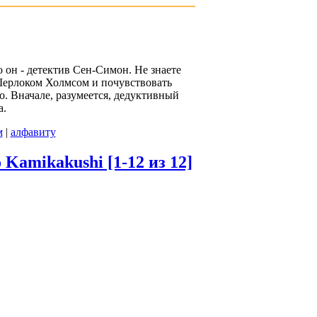
о он - детектив Сен-Симон. Не знаете
 Шерлоком Холмсом и почувствовать
о. Вначале, разумеется, дедуктивный
а.
м
|
алфавиту
 Kamikakushi [1-12 из 12]