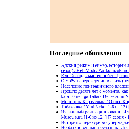
Последние обновления
Адский режим: Геймер, который 
сезон) / Hell Mode: Yarikomizuki no
Юный лорд - мастер побега (второй
О моём перерождении в слизь (четвё
Население приграничного владения 
Прошло десять лет с момента, как я
kara 10-nen ga Tattara Densetsu ni Na
Монстрик Карамелька / Otome Kaijuu
Табакошка / Yani Neko [1-6 из 12+
Изгнанный реинкарнированный тяжё
Musou suru [1-6 из 12+] [7 серия - 
История о перекуре за супермаркето
Необыкновенный неудачник: Дневн