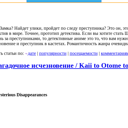
Замка? Найдет улики, пройдет по следу преступника? Это он, эт
тив в мире. Точнее, прототип детектива. Если вы хотите стать
 за преступниками, то детективные аниме это то, что вам нужн
гновение и преступник в кастетах. Романтичность жанра очевидн
ь статьи по:
дате
|
популярности
|
посещаемости
|
комментария
адочное исчезновение / Kaii to Otome to
sterious Disappearances