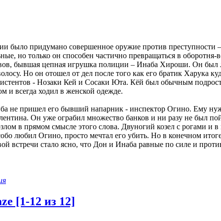
и было придумано совершенное оружие против преступности – 
ные, но только он способен частично превращаться в оборотня-в
ивов, бывшая цепная игрушка полиции – Инаба Хироши. Он был л
волосу. Но он отошел от дел после того как его братик Харука ку
систентов - Нозаки Кей и Сосаки Юта. Кёй был обычным подростк
м и всегда ходил в женской одежде.
ба не пришел его бывший напарник - инспектор Огино. Ему ну
лентина. Он уже ограбил множество банков и ни разу не был по
лом в прямом смысле этого слова. Двуногий козел с рогами и в
собо любил Огино, просто мечтал его убить. Но в конечном итог
рвой встречи стало ясно, что Дон и Инаба равные по силе и прот
ия
ze [1-12 из 12]