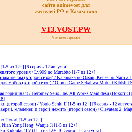
сайта animevost для
жителей РФ и Казахстана
V13.VOST.PW
Что такое зеркало?
-5 из 12+] [6 серия - 12 августа]
вятого уровня / Lv999 no Murabito [1-7 из 12+]
м мечом (второй сезон) / Katainaka no Ossan, Kensei ni Naru 2 [1-
я мобов (второй сезон) / Otome Game Sekai wa Mob ni Kibishii Sek
 горничная! / Heroine? Seijo? Iie, All Works Maid desu (Hokori)! [
18]
(второй сезон) / Youjo Senki II [1-5 из 12+] [6 серия - 12 август
ерей, младенец и герой-нежить (второй сезон) / Clevatess 2: Maju
o Hotori [1-5 из 12+]
 Nian Yong Heng: Wanjie Ji [1-5 из 12+]
u Kidoutai (TV) [1-5 из 12+] [6 серия - 11 августа]