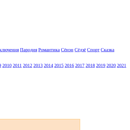
ключения
Пародия
Романтика
Сёнэн
Сёдзё
Спорт
Сказка
9
2010
2011
2012
2013
2014
2015
2016
2017
2018
2019
2020
2021