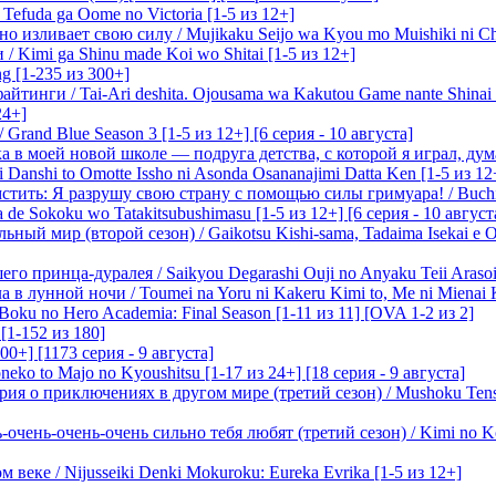
efuda ga Oome no Victoria [1-5 из 12+]
о изливает свою силу / Mujikaku Seijo wa Kyou mo Muishiki ni Chi
/ Kimi ga Shinu made Koi wo Shitai [1-5 из 12+]
g [1-235 из 300+]
йтинги / Tai-Ari deshita. Ojousama wa Kakutou Game nante Shinai 
24+]
Grand Blue Season 3 [1-5 из 12+] [6 серия - 10 августа]
 в моей новой школе — подруга детства, с которой я играл, думая
i Danshi to Omotte Issho ni Asonda Osananajimi Datta Ken [1-5 из 12
стить: Я разрушу свою страну с помощью силы гримуара! / Buchi
 de Sokoku wo Tatakitsubushimasu [1-5 из 12+] [6 серия - 10 август
ный мир (второй сезон) / Gaikotsu Kishi-sama, Tadaima Isekai e Od
о принца-дуралея / Saikyou Degarashi Ouji no Anyaku Teii Arasoi [
 в лунной ночи / Toumei na Yoru ni Kakeru Kimi to, Me ni Mienai K
oku no Hero Academia: Final Season [1-11 из 11] [OVA 1-2 из 2]
[1-152 из 180]
00+] [1173 серия - 9 августа]
eko to Majo no Kyoushitsu [1-17 из 24+] [18 серия - 9 августа]
я о приключениях в другом мире (третий сезон) / Mushoku Tensei 3
очень-очень-очень сильно тебя любят (третий сезон) / Kimi no Kot
 веке / Nijusseiki Denki Mokuroku: Eureka Evrika [1-5 из 12+]