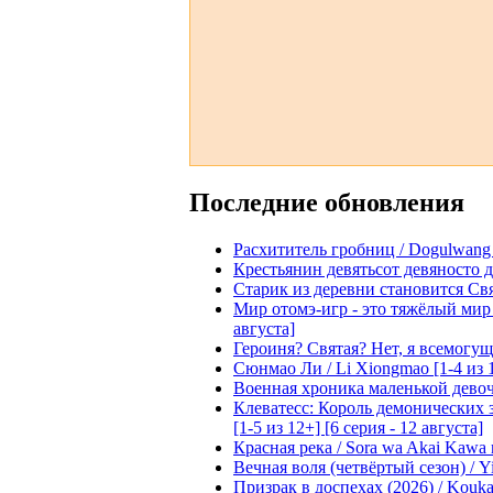
Последние обновления
Расхититель гробниц / Dogulwang [1
Крестьянин девятьсот девяносто де
Старик из деревни становится Святы
Мир отомэ-игр - это тяжёлый мир дл
августа]
Героиня? Святая? Нет, я всемогущая
Сюнмао Ли / Li Xiongmao [1-4 из 
Военная хроника маленькой девочки 
Клеватесс: Король демонических зв
[1-5 из 12+] [6 серия - 12 августа]
Красная река / Sora wa Akai Kawa n
Вечная воля (четвёртый сезон) / Yi
Призрак в доспехах (2026) / Koukak