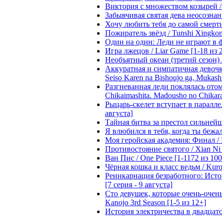
Виктория с множеством козырей / T
Забывчивая святая дева неосознанн
Хочу любить тебя до самой смерти 
Пожиратель звёзд / Tunshi Xingkon
Один на один: Леди не играют в фа
Игра лжецов / Liar Game [1-18 из 
Необъятный океан (третий сезон) / 
Аккуратная и симпатичная девочка
Seiso Karen na Bishoujo ga, Mukash
Разгневанная леди поклялась отом
Chikaimashita. Madousho no Chikara
Рыцарь-скелет вступает в параллель
августа]
Тайная битва за престол сильнейшег
Я влюбился в тебя, когда ты бежала
Моя геройская академия: Финал / B
Противостояние святого / Xian Ni 
Ван Пис / One Piece [1-1172 из 100
Чёрная кошка и класс ведьм / Kuron
Реинкарнация безработного: Истори
[7 серия - 9 августа]
Сто девушек, которые очень-очень-
Kanojo 3rd Season [1-5 из 12+]
История электричества в двадцатом