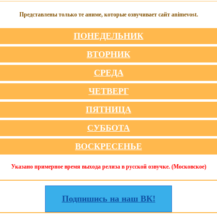
Представлены только те аниме, которые озвучивает сайт animevost.
ПОНЕДЕЛЬНИК
ВТОРНИК
СРЕДА
ЧЕТВЕРГ
ПЯТНИЦА
СУББОТА
ВОСКРЕСЕНЬЕ
Указано примерное время выхода релиза в русской озвучке. (Московское)
Подпишись на наш ВК!