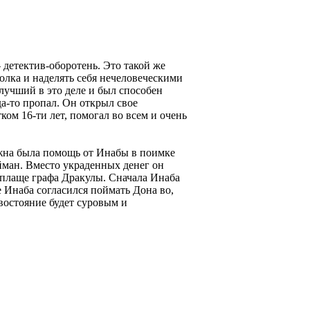
детектив-оборотень. Это такой же
олка и наделять себя нечеловеческими
учший в это деле и был способен
да-то пропал. Он открыл свое
ом 16-ти лет, помогал во всем и очень
жна была помощь от Инабы в поимке
йман. Вместо украденных денег он
 плаще графа Дракулы. Сначала Инаба
е Инаба согласился поймать Дона во,
ивостояние будет суровым и