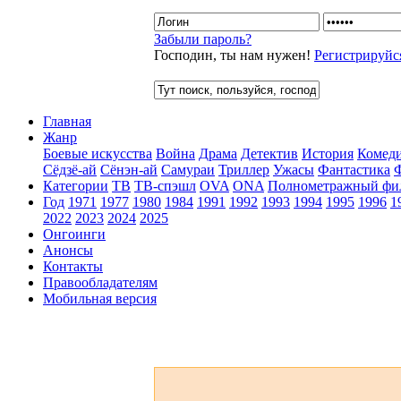
Забыли пароль?
Господин, ты нам нужен!
Регистрируйс
Главная
Жанр
Боевые искусства
Война
Драма
Детектив
История
Комед
Сёдзё-ай
Сёнэн-ай
Самураи
Триллер
Ужасы
Фантастика
Категории
ТВ
ТВ-спэшл
OVA
ONA
Полнометражный фи
Год
1971
1977
1980
1984
1991
1992
1993
1994
1995
1996
1
2022
2023
2024
2025
Онгоинги
Анонсы
Контакты
Правообладателям
Мобильная версия