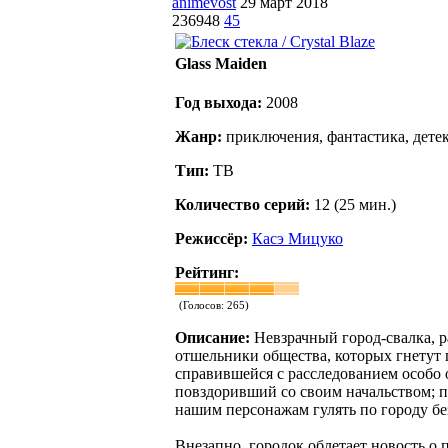
animevost
29 март 2018
236948
45
Glass Maiden
Год выхода:
2008
Жанр:
приключения, фантастика, дете
Тип:
ТВ
Количество серий:
12 (25 мин.)
Режиссёр:
Касэ Мицуко
Рейтинг:
(Голосов:
265
)
Описание:
Невзрачный город-свалка, 
отшельники общества, которых гнетут 
справившейся с расследованием особо 
повздоривший со своим начальством; п
нашим персонажам гулять по городу без
Внезапно, городок облетает новость о