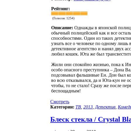
Рейтинг:
(Голосов:
1254
)
Описание:
Однажды в японской полици
обычный полицейский как и все осталь
способностями. Один из таких детект
узнать все о человеке по одному лишь 
детективное агентство и нанял двух ас
любил кошек. Юта же был трансвестито
Жили они спокойно жизнью, пока к Ин
особо опасного преступника – Дона Ва
подсовывал фальшивые Ен. Дон был коз
во всю отказывался, да и Юта-кун не о
чтобы, то не стало! Сразу же после пе
беспощадным!
Смотреть
Категории:
ТВ
,
2013
,
Детектив
,
Комед
Блеск стекла / Crystal Bla