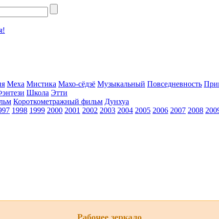
я!
ия
Меха
Мистика
Махо-сёдзё
Музыкальный
Повседневность
При
Фэнтези
Школа
Этти
льм
Короткометражный фильм
Дунхуа
997
1998
1999
2000
2001
2002
2003
2004
2005
2006
2007
2008
200
Рабочее зеркало