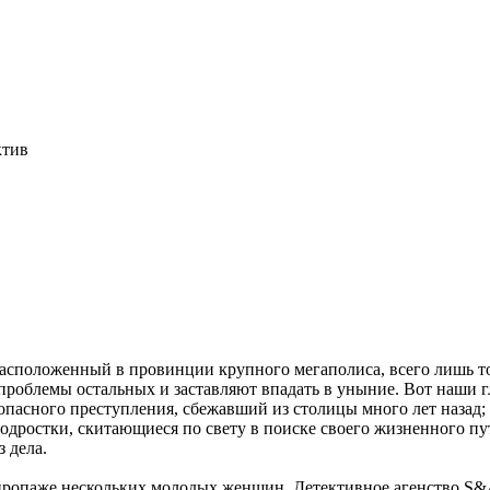
ктив
расположенный в провинции крупного мегаполиса, всего лишь то
проблемы остальных и заставляют впадать в уныние. Вот наши гл
опасного преступления, сбежавший из столицы много лет назад
одростки, скитающиеся по свету в поиске своего жизненного пу
 дела.
 пропаже нескольких молодых женщин. Детективное агенство S&A