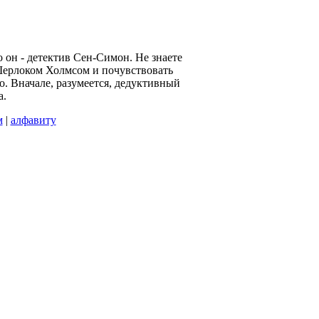
о он - детектив Сен-Симон. Не знаете
 Шерлоком Холмсом и почувствовать
о. Вначале, разумеется, дедуктивный
а.
м
|
алфавиту