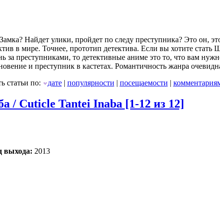
Замка? Найдет улики, пройдет по следу преступника? Это он, эт
тив в мире. Точнее, прототип детектива. Если вы хотите стать
 за преступниками, то детективные аниме это то, что вам нужн
гновение и преступник в кастетах. Романтичность жанра очевидн
ь статьи по:
дате
|
популярности
|
посещаемости
|
комментария
/ Cuticle Tantei Inaba [1-12 из 12]
д выхода:
2013