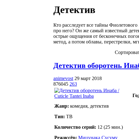
Детектив
Кто расследует все тайны Фиолетового 
про него? Он же самый известный детек
острые ощущения от бесконечных погонь
метод, а потом облавы, перестрелки, м
Сортироват
Детектив оборотень Инаба 
animevost
29 март 2018
876045
263
Го
Жанр:
комедия, детектив
Тип:
ТВ
Количество серий:
12 (25 мин.)
Режиссёр:
Мицунака Сусуму