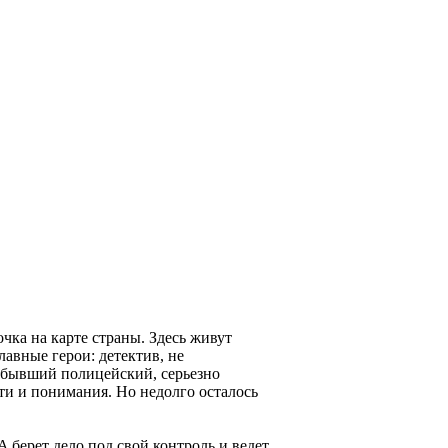
чка на карте страны. Здесь живут
авные герои: детектив, не
; бывший полицейский, серьезно
ти и понимания. Но недолго осталось
 берет дело под свой контроль и ведет