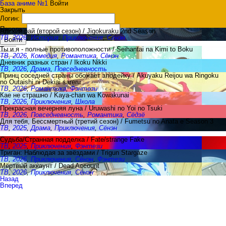
База аниме №1
Войти
Закрыть
Логин:
Пароль:
Адский рай (второй сезон) / Jigokuraku 2nd Season
ТВ
,
2026
,
История
,
Приключения
,
Сёнэн
Войти
Ты и я - полные противоположности / Seihantai na Kimi to Boku
ТВ
,
2026
,
Комедия
,
Романтика
,
Сёнэн
Дневник разных стран / Ikoku Nikki
ТВ
,
2026
,
Драма
,
Повседневность
Принц соседней страны обожает злодейку / Akuyaku Reijou wa Ringoku
no Outaishi ni Dekiai sareru
ТВ
,
2026
,
Романтика
,
Фэнтези
Кае не страшно / Kaya-chan wa Kowakunai
ТВ
,
2026
,
Приключения
,
Школа
Прекрасная вечерняя луна / Uruwashi no Yoi no Tsuki
ТВ
,
2026
,
Повседневность
,
Романтика
,
Сёдзё
Для тебя, Бессмертный (третий сезон) / Fumetsu no Anata e Season 3
ТВ
,
2025
,
Драма
,
Приключения
,
Сёнэн
Судьба/Странная подделка / Fate/strange Fake
ТВ
,
2025
,
Приключения
,
Фэнтези
Триган: Наблюдая за звёздами / Trigun Stargaze
ТВ
,
2026
,
Приключения
,
Сёнэн
,
Фэнтези
Мёртвый аккаунт / Dead Account
ТВ
,
2026
,
Приключения
,
Сёнэн
Назад
Вперед